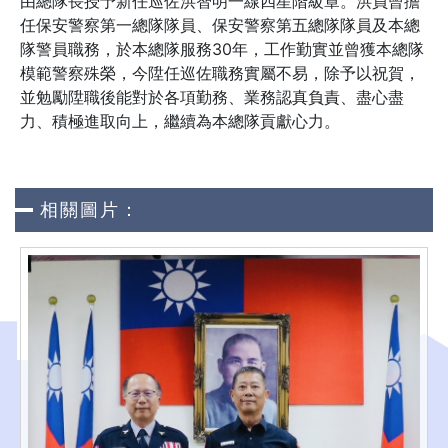
由總隊長授予新任巡佐洪智明一線四星階級章。洪員曾擔
任保安警察第一總隊隊員、保安警察第五總隊隊員及本總
隊警員職務，於本總隊服務30年，工作勤實並曾獲本總隊
模範警察殊榮，今陞任巡佐職務實屬不易，除予以祝賀，
並勉勵陞職後能對於各項勤務、業務認真負責、盡心盡
力、積極進取向上，繼續為本總隊貢獻心力。
相關圖片：