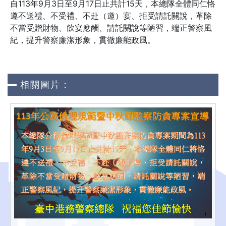
自113年9月3日至9月17日止共計15天，本總隊全體同仁恪
遵不送禮、不受禮、不赴（邀）宴、拒受請託關說，革除
不當受贈財物、飲宴應酬、請託關說等陋習，端正警察風
紀，提升警察廉潔形象，貫徹廉能政風。
相關圖片：