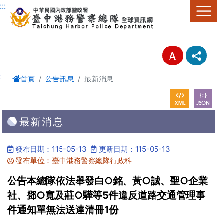
進入內容區塊
:::
:
首頁
公告訊息
最新消息
最新消息
發布日期：115-05-13
更新日期：115-05-13
發布單位：臺中港務警察總隊行政科
公告本總隊依法舉發白○銘、黃○誠、聖○企業
社、鄧○寬及莊○驊等5件違反道路交通管理事
件通知單無法送達清冊1份